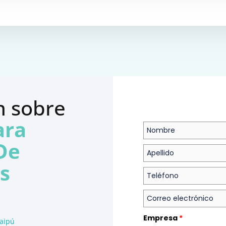
información sobre 
ra 
e 
s
Empresa
*
Maipú