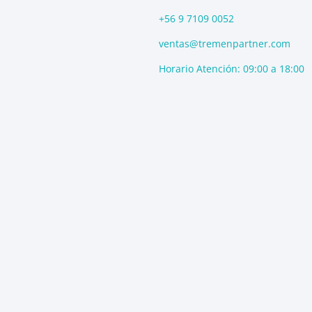
e
a
b
d
g
o
+56 9 7109 0052
i
r
o
ventas@tremenpartner.com
n
a
k
m
Horario Atención: 09:00 a 18:00