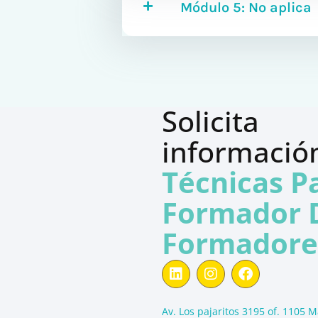
Módulo 5: No aplica
Solicita 
Técnicas Pa
Formador D
Formadore
L
I
F
i
n
a
n
s
c
k
t
e
Av. Los pajaritos 3195 of. 1105 