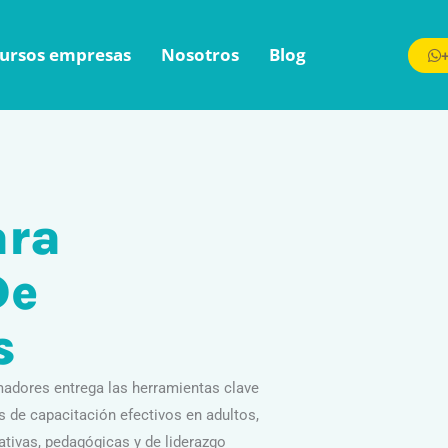
ursos empresas
Nosotros
Blog
ara
De
s
adores entrega las herramientas clave
os de capacitación efectivos en adultos,
tivas, pedagógicas y de liderazgo