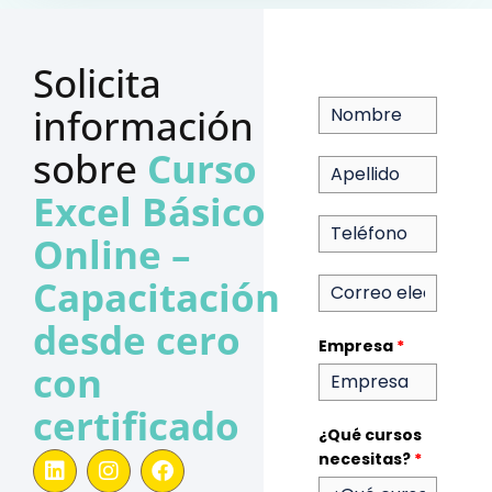
Solicita 
información 
sobre 
Curso 
Excel Básico 
Online – 
Capacitación 
desde cero 
Empresa
*
con 
certificado
¿Qué cursos
L
I
F
necesitas?
*
i
n
a